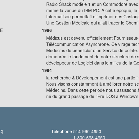
Radio Shack modèle 1 et un Commodore avec ca
même la venue du IBM PC. À cette époque, le 
Informatisée permettait d'imprimer des Caston
Une Gestion Médicale qui allait tracer le Chem
MÉ
1986
Médicus est devenu officiellement Fournisse
Télécommunication Asynchrone. Ce virage tech
Médecins de bénéficier d'un Service de pointe
demeurée le fondement de notre structure de se
développeur de Logiciel dans le milieu de la 
1994
la recherche & Développement est une partie in
Nous visons constamment à améliorer notre ser
Médecins. Dans cette période nous assistion
né du grand passage de l'Ère DOS à Window'
Médicus le plus convivial et simple du Marché.
2004
Cette Époque fût le grand saut de la transmi
(INET2000 et DATAPACK) à la Structure INTERN
RAMQ. Un peu comme si nous avions à change
C)
Téléphone
514-990-4650
fonctionnant à CARBURATEUR pour une Technol
:
1-800-668-4650