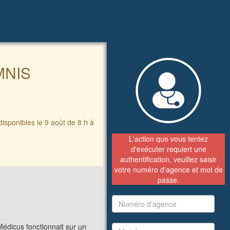
MNIS
disponibles le 9 août de 8 h à
L'action que vous tentez
d'exécuter requiert une
authentification, veuillez saisir
votre numéro d'agence et mot de
passe.
Médicus fonctionnait sur un