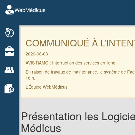
WebMédicus
COMMUNIQUÉ À L’INTEN
2026-08-03
AVIS RAMQ : Interruption des services en ligne
En raison de travaux de maintenance, le système de Factur
18 h.
L’Équipe WebMédicus
Présentation les Logicie
Médicus