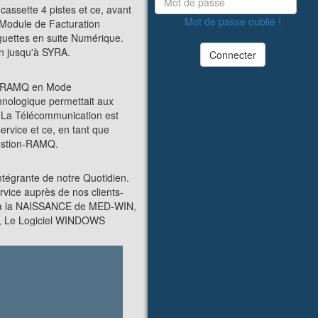
ssette 4 pistes et ce, avant
Mot de passe oublié !
Module de Facturation
guettes en suite Numérique.
in jusqu'à SYRA.
Connecter
ur-RAMQ en Mode
nologique permettait aux
. La Télécommunication est
rvice et ce, en tant que
Gestion-RAMQ.
tégrante de notre Quotidien.
vice auprès de nos clients-
s à la NAISSANCE de MED-WIN,
s, Le Logiciel WINDOWS
ssion Asynchrone BLAST
ET TIP-I mise en place par la
r le Moteur de Transmission
ogie à Injection.